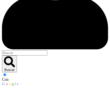
Buscar
Con
G
o
o
g
l
e