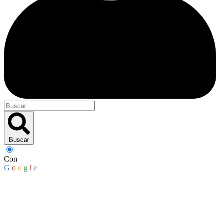
Buscar
Con
G
o
o
g
l
e