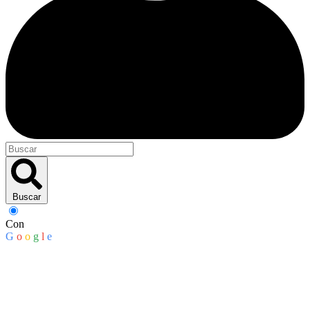
Buscar
Con
G
o
o
g
l
e