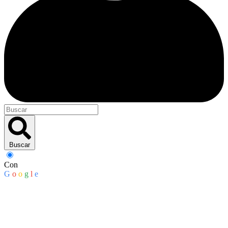
Buscar
Con
G
o
o
g
l
e