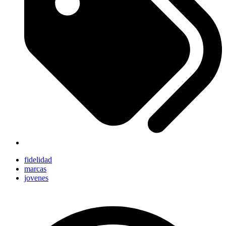
fidelidad
marcas
jovenes