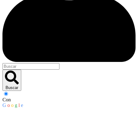
Buscar
Con
G
o
o
g
l
e