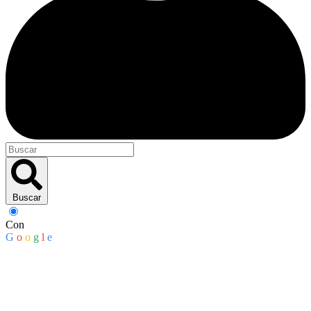
Buscar
Con
G
o
o
g
l
e