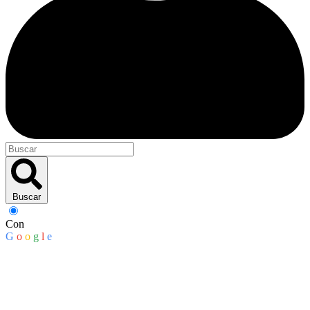
Buscar
Con
G
o
o
g
l
e