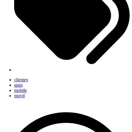
clientes
apps
mobile
movil