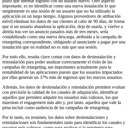
plazo que intentar lograrlo con un usuario nuevo. Otro aspecto
importante, es no identificar como una nueva instalación lo que
simplemente es una sesión de un usuario que no ha utilizado la
aplicación en un largo tiempo. Algunos proveedores de atribución
móvil eliminan los datos de sus clientes al cabo de 90 días, de forma
que si un usuario abandona la aplicación, deja de usarla, y vuelve a
abrirla tras ver un anuncio pasados más de tres meses, sería
contabilizado como una nueva descarga, atribuida a la campaña de
retargeting correspondiente, obligando al anunciante a pagar por una
instalación que en realidad no es más que una sesión.
Por todo ello, resulta clave contar con datos de desinstalación y
reinstalación para poder analizar correctamente el éxito de las
campañas de retargeting, tan importantes actualmente para la
rentabilidad de las aplicaciones puesto que los usuarios impactados
por ellas generan un 37% más de ingresos que los nuevos usuarios.
Además, los datos de desinstalación y reinstalación permiten evaluar
con precisión la calidad de los canales de adquisición, identificar
aquellos que permiten adquirir los usuarios más valiosos, los que
muestran el engagement más alto y, por tanto, aquellos que vale la
pena incluir como audiencia de las campañas de retargeting.
Por lo tanto, en resumen, los datos sobre desinstalaciones y
reinstalaciones son fundamentales tanto para identificar los canales y
usuarios más valiosos, como para analizar si la estrategia para