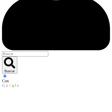
Buscar
Con
G
o
o
g
l
e