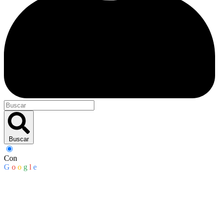
Buscar
Con
G
o
o
g
l
e