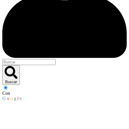
Buscar
Con
G
o
o
g
l
e