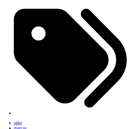
odio
marcas