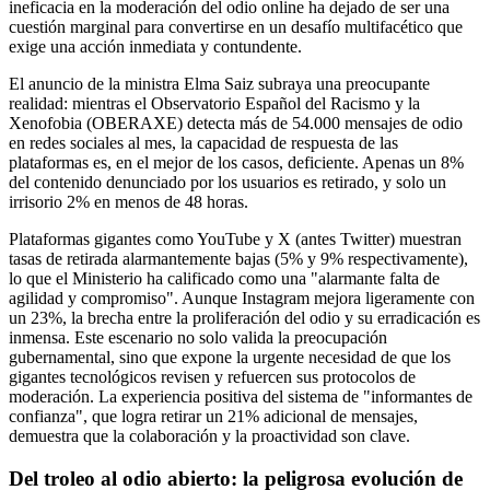
ineficacia en la moderación del odio online ha dejado de ser una
cuestión marginal para convertirse en un desafío multifacético que
exige una acción inmediata y contundente.
El anuncio de la ministra Elma Saiz subraya una preocupante
realidad: mientras el Observatorio Español del Racismo y la
Xenofobia (OBERAXE) detecta más de 54.000 mensajes de odio
en redes sociales al mes, la capacidad de respuesta de las
plataformas es, en el mejor de los casos, deficiente. Apenas un 8%
del contenido denunciado por los usuarios es retirado, y solo un
irrisorio 2% en menos de 48 horas.
Plataformas gigantes como YouTube y X (antes Twitter) muestran
tasas de retirada alarmantemente bajas (5% y 9% respectivamente),
lo que el Ministerio ha calificado como una "alarmante falta de
agilidad y compromiso". Aunque Instagram mejora ligeramente con
un 23%, la brecha entre la proliferación del odio y su erradicación es
inmensa. Este escenario no solo valida la preocupación
gubernamental, sino que expone la urgente necesidad de que los
gigantes tecnológicos revisen y refuercen sus protocolos de
moderación. La experiencia positiva del sistema de "informantes de
confianza", que logra retirar un 21% adicional de mensajes,
demuestra que la colaboración y la proactividad son clave.
Del troleo al odio abierto: la peligrosa evolución de