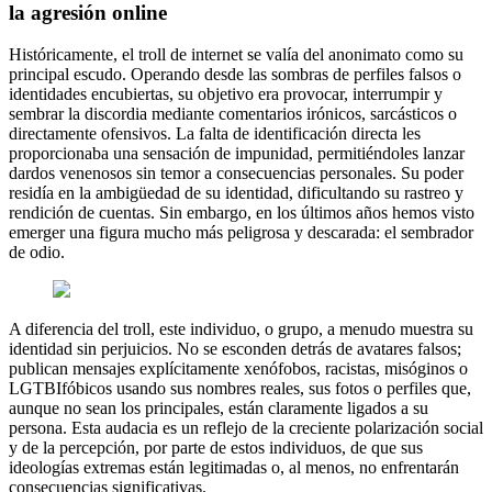
la agresión online
Históricamente, el troll de internet se valía del anonimato como su
principal escudo. Operando desde las sombras de perfiles falsos o
identidades encubiertas, su objetivo era provocar, interrumpir y
sembrar la discordia mediante comentarios irónicos, sarcásticos o
directamente ofensivos. La falta de identificación directa les
proporcionaba una sensación de impunidad, permitiéndoles lanzar
dardos venenosos sin temor a consecuencias personales. Su poder
residía en la ambigüedad de su identidad, dificultando su rastreo y
rendición de cuentas. Sin embargo, en los últimos años hemos visto
emerger una figura mucho más peligrosa y descarada: el sembrador
de odio.
A diferencia del troll, este individuo, o grupo, a menudo muestra su
identidad sin perjuicios. No se esconden detrás de avatares falsos;
publican mensajes explícitamente xenófobos, racistas, misóginos o
LGTBIfóbicos usando sus nombres reales, sus fotos o perfiles que,
aunque no sean los principales, están claramente ligados a su
persona. Esta audacia es un reflejo de la creciente polarización social
y de la percepción, por parte de estos individuos, de que sus
ideologías extremas están legitimadas o, al menos, no enfrentarán
consecuencias significativas.