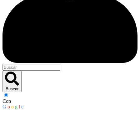
Buscar
Con
G
o
o
g
l
e