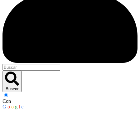
Buscar
Con
G
o
o
g
l
e