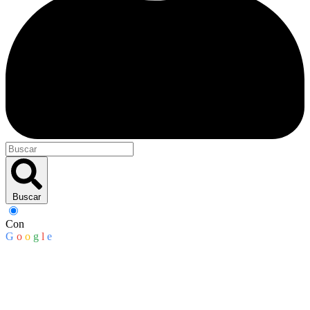
Buscar
Con
G
o
o
g
l
e