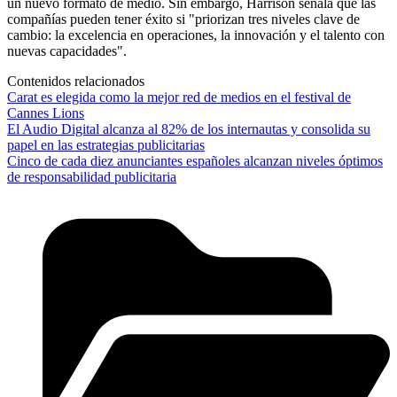
un nuevo formato de medio. Sin embargo, Harrison señala que las
compañías pueden tener éxito si "priorizan tres niveles clave de
cambio: la excelencia en operaciones, la innovación y el talento con
nuevas capacidades".
Contenidos relacionados
Carat es elegida como la mejor red de medios en el festival de
Cannes Lions
El Audio Digital alcanza al 82% de los internautas y consolida su
papel en las estrategias publicitarias
Cinco de cada diez anunciantes españoles alcanzan niveles óptimos
de responsabilidad publicitaria