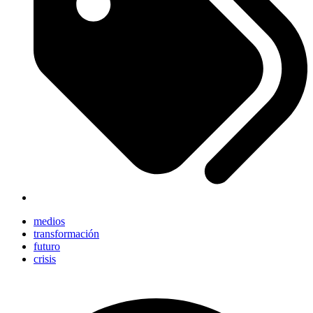
medios
transformación
futuro
crisis