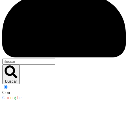
Buscar
Con
G
o
o
g
l
e