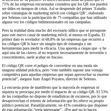
71% de las empresas encuestadas considera que los QR son pueden
ser útiles en tiempos de crisis. Así se desprende del primer ‘Estudio
sobre estrategias de marketing móvil con códigos QR’, elaborado
por Selenus con la participación de 75 compañías que han utilizado
alguna vez los códigos bidimensionales en sus campañas.
Pero la realidad dista mucho del escenario idílico que se presupone
para este nuevo canal de marketing móvil, al menos en España. El
primer dato es revelador: el 68,8% de las empresas que recurren a
los códigos QR lo hace sin ningún tipo de estrategia y sin
herramientas para medir la eficacia. Una apuesta a ciegas que -y he
aquí una de las claves- al no requerir necesariamente de inversión o
conocimientos, suele acabar en fracaso.
El código QR corre el peligro de convertirse en una moda sin
ninguna utilidad práctica, pero “esto también supone una ventaja
competitiva para aquellas empresas que sepan aprovechar su enorme
potencial”, asegura Juan Ángel Poyatos, director de Selenus.
La encuesta pone de manifiesto que la mayoría de empresas ni
siquiera se preocupa por medir el impacto de su código QR. El 53%
de las compañías no dispone de estadísticas de escaneos, por lo que
desaprovechan el retorno de información que les ofrece su propio
público potencial. Paradójicamente, un 41% considera que disponer
de esta información “sería interesante”. ¿Por qué no lo hacen