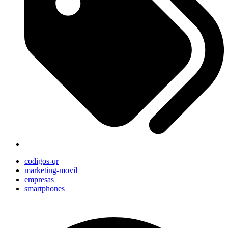
codigos-qr
marketing-movil
empresas
smartphones