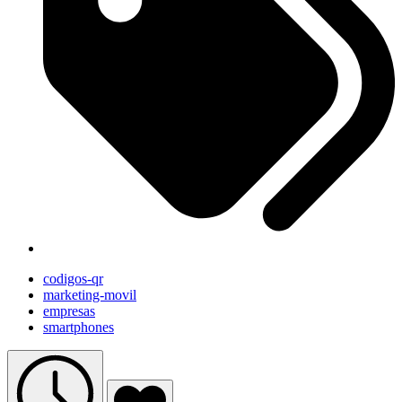
codigos-qr
marketing-movil
empresas
smartphones