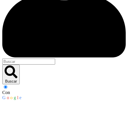
Buscar
Con
G
o
o
g
l
e