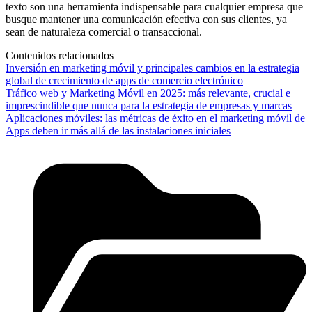
texto son una herramienta indispensable para cualquier empresa que
busque mantener una comunicación efectiva con sus clientes, ya
sean de naturaleza comercial o transaccional.
Contenidos relacionados
Inversión en marketing móvil y principales cambios en la estrategia
global de crecimiento de apps de comercio electrónico
Tráfico web y Marketing Móvil en 2025: más relevante, crucial e
imprescindible que nunca para la estrategia de empresas y marcas
Aplicaciones móviles: las métricas de éxito en el marketing móvil de
Apps deben ir más allá de las instalaciones iniciales