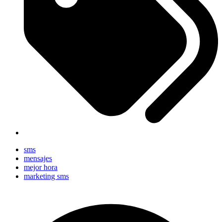
sms
mensajes
mejor hora
marketing sms