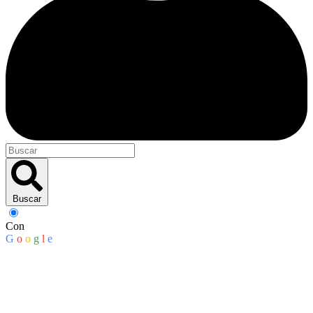
Buscar
Con
G
o
o
g
l
e