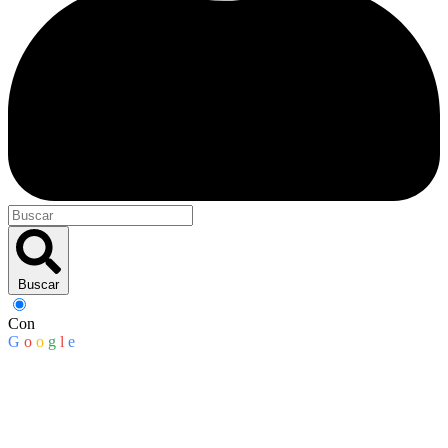
Buscar
Con
G
o
o
g
l
e