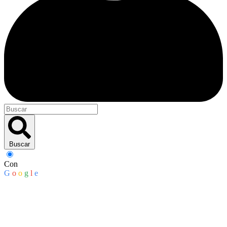
Buscar
Con
G
o
o
g
l
e