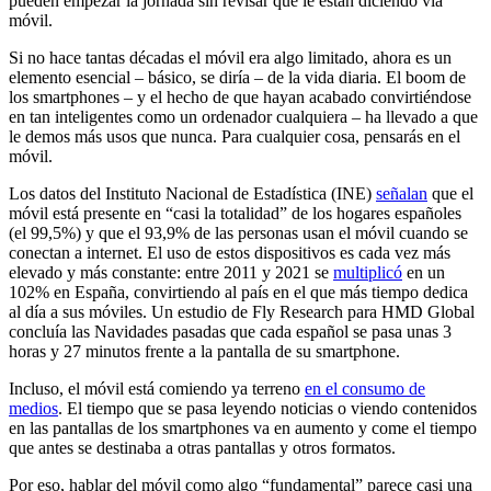
pueden empezar la jornada sin revisar qué le están diciendo vía
móvil.
Si no hace tantas décadas el móvil era algo limitado, ahora es un
elemento esencial – básico, se diría – de la vida diaria. El boom de
los smartphones – y el hecho de que hayan acabado convirtiéndose
en tan inteligentes como un ordenador cualquiera – ha llevado a que
le demos más usos que nunca. Para cualquier cosa, pensarás en el
móvil.
Los datos del Instituto Nacional de Estadística (INE)
señalan
que el
móvil está presente en “casi la totalidad” de los hogares españoles
(el 99,5%) y que el 93,9% de las personas usan el móvil cuando se
conectan a internet. El uso de estos dispositivos es cada vez más
elevado y más constante: entre 2011 y 2021 se
multiplicó
en un
102% en España, convirtiendo al país en el que más tiempo dedica
al día a sus móviles. Un estudio de Fly Research para HMD Global
concluía las Navidades pasadas que cada español se pasa unas 3
horas y 27 minutos frente a la pantalla de su smartphone.
Incluso, el móvil está comiendo ya terreno
en el consumo de
medios
. El tiempo que se pasa leyendo noticias o viendo contenidos
en las pantallas de los smartphones va en aumento y come el tiempo
que antes se destinaba a otras pantallas y otros formatos.
Por eso, hablar del móvil como algo “fundamental” parece casi una