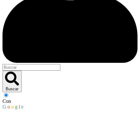
Buscar
Con
G
o
o
g
l
e