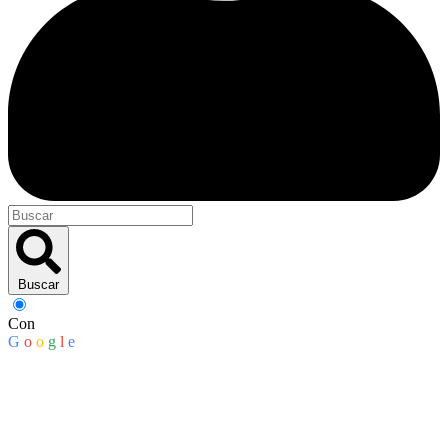
Buscar
Con
G
o
o
g
l
e