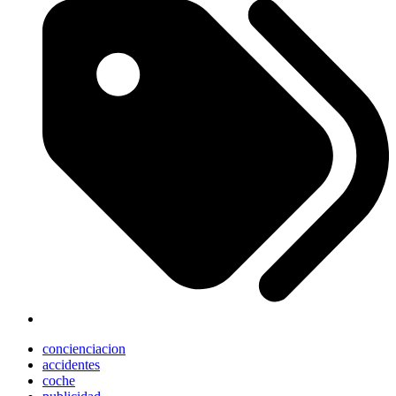
concienciacion
accidentes
coche