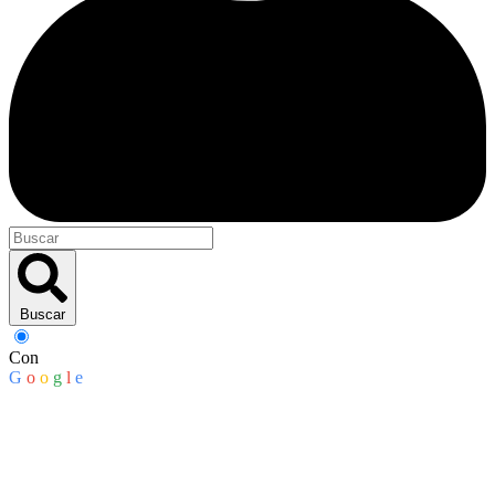
Buscar
Con
G
o
o
g
l
e