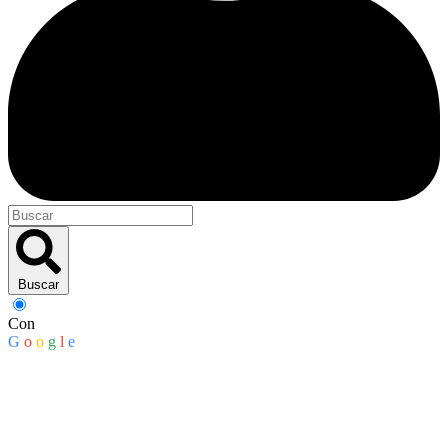
Buscar
Con
G
o
o
g
l
e