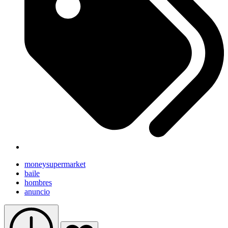
moneysupermarket
baile
hombres
anuncio