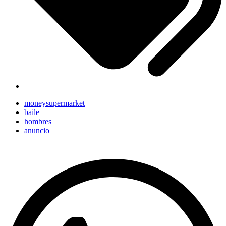
moneysupermarket
baile
hombres
anuncio