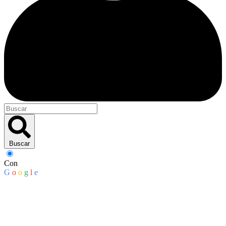
Buscar
Con
G
o
o
g
l
e