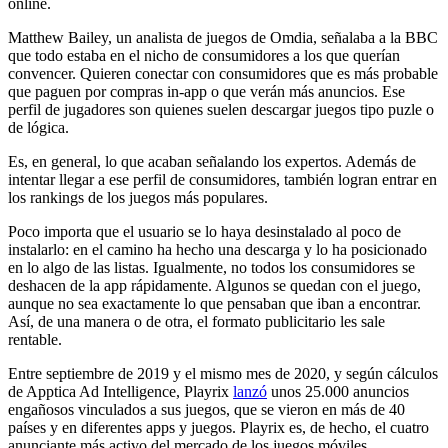
online.
Matthew Bailey, un analista de juegos de Omdia, señalaba a la BBC
que todo estaba en el nicho de consumidores a los que querían
convencer. Quieren conectar con consumidores que es más probable
que paguen por compras in-app o que verán más anuncios. Ese
perfil de jugadores son quienes suelen descargar juegos tipo puzle o
de lógica.
Es, en general, lo que acaban señalando los expertos. Además de
intentar llegar a ese perfil de consumidores, también logran entrar en
los rankings de los juegos más populares.
Poco importa que el usuario se lo haya desinstalado al poco de
instalarlo: en el camino ha hecho una descarga y lo ha posicionado
en lo algo de las listas. Igualmente, no todos los consumidores se
deshacen de la app rápidamente. Algunos se quedan con el juego,
aunque no sea exactamente lo que pensaban que iban a encontrar.
Así, de una manera o de otra, el formato publicitario les sale
rentable.
Entre septiembre de 2019 y el mismo mes de 2020, y según cálculos
de Apptica Ad Intelligence, Playrix
lanzó
unos 25.000 anuncios
engañosos vinculados a sus juegos, que se vieron en más de 40
países y en diferentes apps y juegos. Playrix es, de hecho, el cuatro
anunciante más activo del mercado de los juegos móviles.