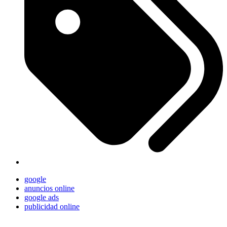
google
anuncios online
google ads
publicidad online