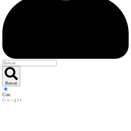
Buscar
Con
G
o
o
g
l
e