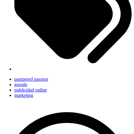
pampered passion
google
publicidad online
marketing