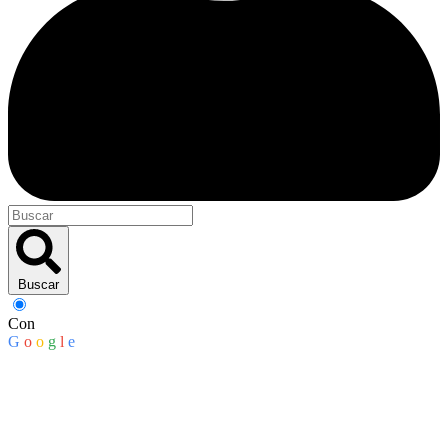
Buscar
Con
G
o
o
g
l
e