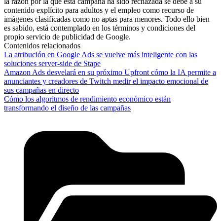
la razón por la que esta campaña ha sido rechazada se debe a su
contenido explícito para adultos y el empleo como recurso de
imágenes clasificadas como no aptas para menores. Todo ello bien
es sabido, está contemplado en los términos y condiciones del
propio servicio de publicidad de Google.
Contenidos relacionados
La atribución en Google Ads se vuelve más inteligente con las
soluciones server-side de Stape
Amazon Ads desvelará en su próximo Upfront cómo la IA permite a
anunciantes y creadores de Twitch medir el impacto emocional de
sus campañas en directo
Cómo los algoritmos de rendimiento económico están
transformando el diseño de las campañas