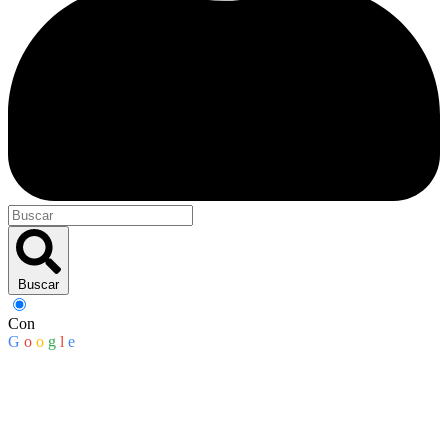
Buscar
Con
G
o
o
g
l
e