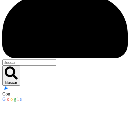
Buscar
Con
G
o
o
g
l
e