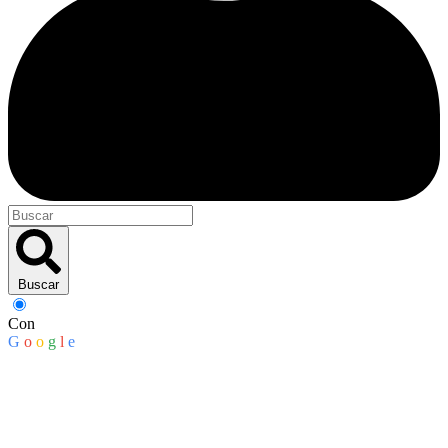
Buscar
Con
G
o
o
g
l
e