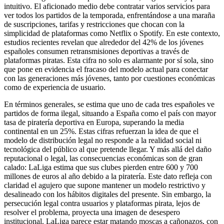
intuitivo. El aficionado medio debe contratar varios servicios para
ver todos los partidos de la temporada, enfrentándose a una maraña
de suscripciones, tarifas y restricciones que chocan con la
simplicidad de plataformas como Netflix o Spotify. En este contexto,
estudios recientes revelan que alrededor del 42% de los jóvenes
españoles consumen retransmisiones deportivas a través de
plataformas piratas. Esta cifra no solo es alarmante por sí sola, sino
que pone en evidencia el fracaso del modelo actual para conectar
con las generaciones más jóvenes, tanto por cuestiones económicas
como de experiencia de usuario.
En términos generales, se estima que uno de cada tres españoles ve
partidos de forma ilegal, situando a España como el país con mayor
tasa de piratería deportiva en Europa, superando la media
continental en un 25%. Estas cifras refuerzan la idea de que el
modelo de distribución legal no responde a la realidad social ni
tecnológica del público al que pretende llegar. Y más allá del daño
reputacional o legal, las consecuencias económicas son de gran
calado: LaLiga estima que sus clubes pierden entre 600 y 700
millones de euros al año debido a la piratería. Este dato refleja con
claridad el agujero que supone mantener un modelo restrictivo y
desalineado con los hábitos digitales del presente. Sin embargo, la
persecución legal contra usuarios y plataformas pirata, lejos de
resolver el problema, proyecta una imagen de desespero
institucional. LaLiga parece estar matando moscas a cañonazos, con