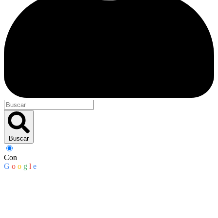
Buscar
Con
G
o
o
g
l
e