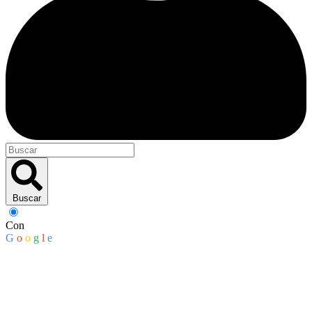
Buscar
Con
G
o
o
g
l
e