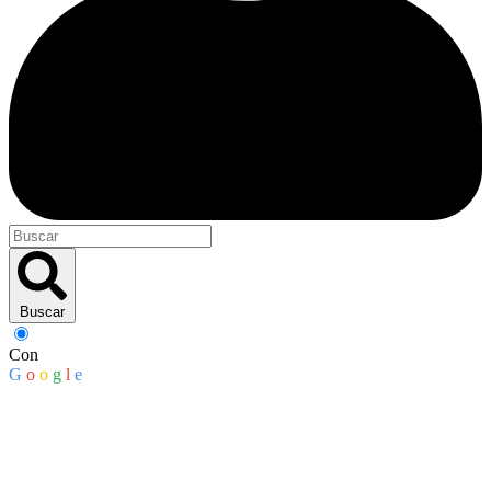
Buscar
Con
G
o
o
g
l
e