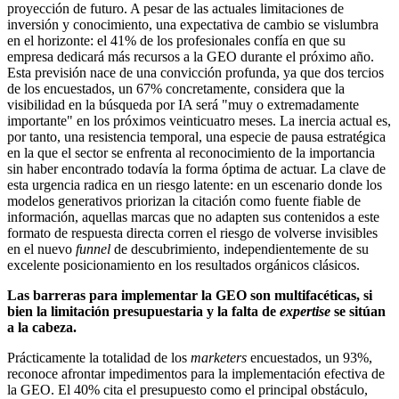
proyección de futuro. A pesar de las actuales limitaciones de
inversión y conocimiento, una expectativa de cambio se vislumbra
en el horizonte: el 41% de los profesionales confía en que su
empresa dedicará más recursos a la GEO durante el próximo año.
Esta previsión nace de una convicción profunda, ya que dos tercios
de los encuestados, un 67% concretamente, considera que la
visibilidad en la búsqueda por IA será "muy o extremadamente
importante" en los próximos veinticuatro meses. La inercia actual es,
por tanto, una resistencia temporal, una especie de pausa estratégica
en la que el sector se enfrenta al reconocimiento de la importancia
sin haber encontrado todavía la forma óptima de actuar. La clave de
esta urgencia radica en un riesgo latente: en un escenario donde los
modelos generativos priorizan la citación como fuente fiable de
información, aquellas marcas que no adapten sus contenidos a este
formato de respuesta directa corren el riesgo de volverse invisibles
en el nuevo
funnel
de descubrimiento, independientemente de su
excelente posicionamiento en los resultados orgánicos clásicos.
Las barreras para implementar la GEO son multifacéticas, si
bien la limitación presupuestaria y la falta de
expertise
se sitúan
a la cabeza.
Prácticamente la totalidad de los
marketers
encuestados, un 93%,
reconoce afrontar impedimentos para la implementación efectiva de
la GEO. El 40% cita el presupuesto como el principal obstáculo,