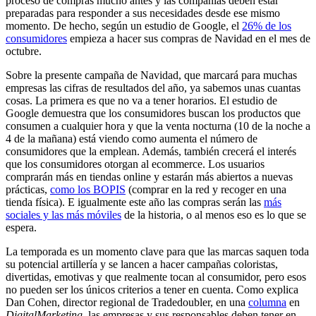
proceso de compras mucho antes y las compañías deben estar
preparadas para responder a sus necesidades desde ese mismo
momento. De hecho, según un estudio de Google, el
26% de los
consumidores
empieza a hacer sus compras de Navidad en el mes de
octubre.
Sobre la presente campaña de Navidad, que marcará para muchas
empresas las cifras de resultados del año, ya sabemos unas cuantas
cosas. La primera es que no va a tener horarios. El estudio de
Google demuestra que los consumidores buscan los productos que
consumen a cualquier hora y que la venta nocturna (10 de la noche a
4 de la mañana) está viendo como aumenta el número de
consumidores que la emplean. Además, también crecerá el interés
que los consumidores otorgan al ecommerce. Los usuarios
comprarán más en tiendas online y estarán más abiertos a nuevas
prácticas,
como los BOPIS
(comprar en la red y recoger en una
tienda física). E igualmente este año las compras serán las
más
sociales y las más móviles
de la historia, o al menos eso es lo que se
espera.
La temporada es un momento clave para que las marcas saquen toda
su potencial artillería y se lancen a hacer campañas coloristas,
divertidas, emotivas y que realmente tocan al consumidor, pero esos
no pueden ser los únicos criterios a tener en cuenta. Como explica
Dan Cohen, director regional de Tradedoubler, en una
columna
en
DigitalMarketing
, las empresas y sus responsables deben tener en