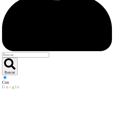
Buscar
Con
G
o
o
g
l
e