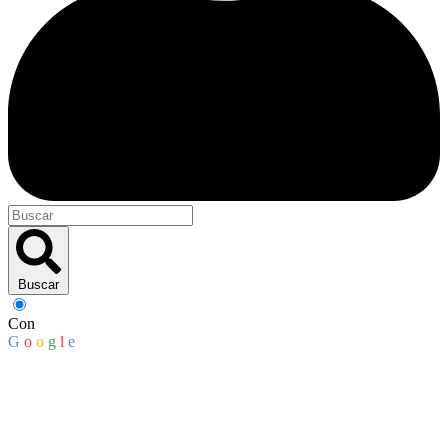
Buscar
Con
G
o
o
g
l
e