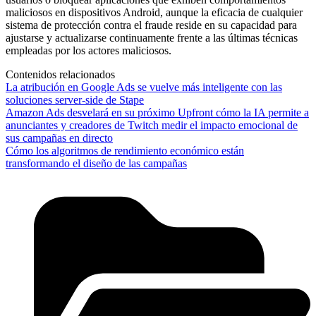
maliciosos en dispositivos Android, aunque la eficacia de cualquier
sistema de protección contra el fraude reside en su capacidad para
ajustarse y actualizarse continuamente frente a las últimas técnicas
empleadas por los actores maliciosos.
Contenidos relacionados
La atribución en Google Ads se vuelve más inteligente con las
soluciones server-side de Stape
Amazon Ads desvelará en su próximo Upfront cómo la IA permite a
anunciantes y creadores de Twitch medir el impacto emocional de
sus campañas en directo
Cómo los algoritmos de rendimiento económico están
transformando el diseño de las campañas