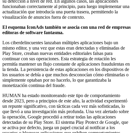
su detección a nivel de red. En algunos casos, las aplicaciones
funcionaban correctamente al principio, para luego implementar una
actualización que introducía una puerta trasera, permitiendo la
visualización de anuncios fuera de contexto.
El esquema IconAds también se asocia con una red de empresas
editoras de software fantasma.
Los ciberdelincuentes lanzaban múltiples aplicaciones bajo un
mismo editor, y una vez que estas eran detectadas y eliminadas de
Play Store, creaban nuevas entidades editoriales falsas para
continuar con sus operaciones. Esta estrategia de rotación les
permitía mantener un flujo constante de aplicaciones fraudulentas en
la tienda. La persistencia de estas aplicaciones en los dispositivos de
los usuarios se debía a que muchos desconocían cómo eliminarlas o
simplemente optaban por no hacerlo, lo que garantizaba la
monetización continua del fraude.
HUMAN ha estado monitoreando este tipo de comportamiento
desde 2023, pero a principios de este año, la actividad experimentó
un repunte significativo, con tácticas cada vez más sofisticadas, lo
que llevó a una investigación más profunda. Una vez alertado sobre
la operación, Google procedió a retirar todas las aplicaciones
detectadas de su Play Store. El sistema Play Protect de Google, que
se activa por defecto, juega un papel crucial al notificar a los
usuarios o bloquear aplicaciones que exhiben comportamientos