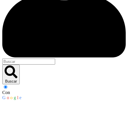
Buscar
Con
G
o
o
g
l
e