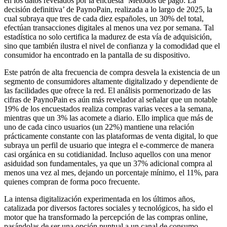
en los datos revelados por la encuesta ‘Métodos de pago: La
decisión definitiva’ de PaynoPain, realizada a lo largo de 2025, la
cual subraya que tres de cada diez españoles, un 30% del total,
efectúan transacciones digitales al menos una vez por semana. Tal
estadística no solo certifica la madurez de esta vía de adquisición,
sino que también ilustra el nivel de confianza y la comodidad que el
consumidor ha encontrado en la pantalla de su dispositivo.
Este patrón de alta frecuencia de compra desvela la existencia de un
segmento de consumidores altamente digitalizado y dependiente de
las facilidades que ofrece la red. El análisis pormenorizado de las
cifras de PaynoPain es aún más revelador al señalar que un notable
19% de los encuestados realiza compras varias veces a la semana,
mientras que un 3% las acomete a diario. Ello implica que más de
uno de cada cinco usuarios (un 22%) mantiene una relación
prácticamente constante con las plataformas de venta digital, lo que
subraya un perfil de usuario que integra el e-commerce de manera
casi orgánica en su cotidianidad. Incluso aquellos con una menor
asiduidad son fundamentales, ya que un 37% adicional compra al
menos una vez al mes, dejando un porcentaje mínimo, el 11%, para
quienes compran de forma poco frecuente.
La intensa digitalización experimentada en los últimos años,
catalizada por diversos factores sociales y tecnológicos, ha sido el
motor que ha transformado la percepción de las compras online,
pasándolas de ser una opción puntual a un canal de consumo