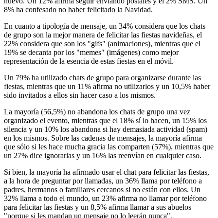
nuevo. Un 12% afirma seguir enviando postales y el 2% SMS. Un
8% ha confesado no haber felicitado la Navidad.
En cuanto a tipología de mensaje, un 34% considera que los chats
de grupo son la mejor manera de felicitar las fiestas navideñas, el
22% considera que son los "gifs" (animaciones), mientras que el
19% se decanta por los "memes" (imágenes) como mejor
representación de la esencia de estas fiestas en el móvil.
Un 79% ha utilizado chats de grupo para organizarse durante las
fiestas, mientras que un 11% afirma no utilizarlos y un 10,5% haber
sido invitados a ellos sin hacer caso a los mismos.
La mayoría (56,5%) no abandona los chats de grupo una vez
organizado el evento, mientras que el 18% sí lo hacen, un 15% los
silencia y un 10% los abandona si hay demasiada actividad (spam)
en los mismos. Sobre las cadenas de mensajes, la mayoría afirma
que sólo si les hace mucha gracia las comparten (57%), mientras que
un 27% dice ignorarlas y un 16% las reenvían en cualquier caso.
Si bien, la mayoría ha afirmado usar el chat para felicitar las fiestas,
a la hora de preguntar por llamadas, un 36% llama por teléfono a
padres, hermanos o familiares cercanos si no están con ellos. Un
32% llama a todo el mundo, un 23% afirma no llamar por teléfono
para felicitar las fiestas y un 8,5% afirma llamar a sus abuelos
"porque si les mandan un mensaje no lo leerán nunca".