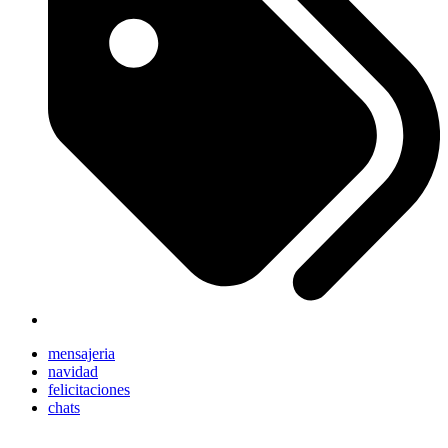
mensajeria
navidad
felicitaciones
chats