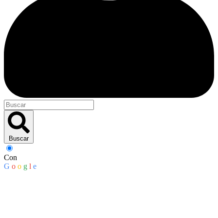
Buscar
Con
G
o
o
g
l
e