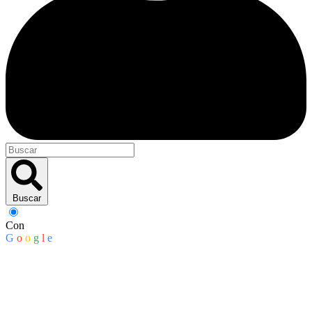
Buscar
Con
G
o
o
g
l
e