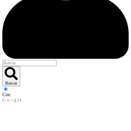
Buscar
Con
G
o
o
g
l
e