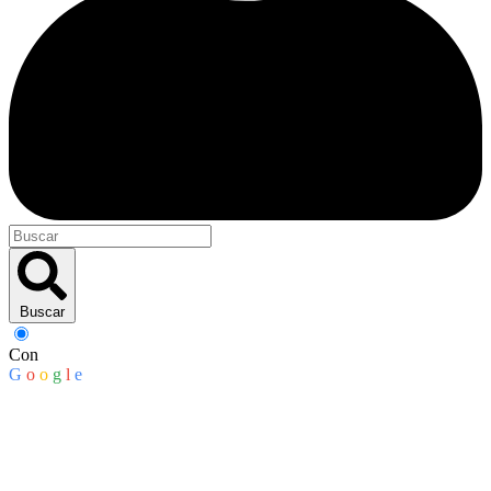
Buscar
Con
G
o
o
g
l
e