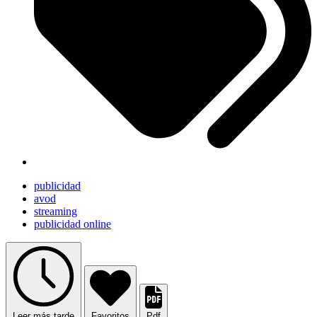
publicidad
avod
streaming
publicidad online
Leer más tarde
Favoritos
Pdf