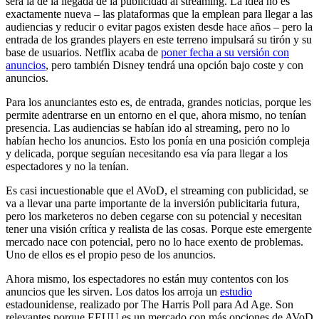
será la de la llegada de la publicidad al streaming. La idea no es
exactamente nueva – las plataformas que la emplean para llegar a las
audiencias y reducir o evitar pagos existen desde hace años – pero la
entrada de los grandes players en este terreno impulsará su tirón y su
base de usuarios. Netflix acaba de
poner fecha a su versión con
anuncios
, pero también Disney tendrá una opción bajo coste y con
anuncios.
Para los anunciantes esto es, de entrada, grandes noticias, porque les
permite adentrarse en un entorno en el que, ahora mismo, no tenían
presencia. Las audiencias se habían ido al streaming, pero no lo
habían hecho los anuncios. Esto los ponía en una posición compleja
y delicada, porque seguían necesitando esa vía para llegar a los
espectadores y no la tenían.
Es casi incuestionable que el AVoD, el streaming con publicidad, se
va a llevar una parte importante de la inversión publicitaria futura,
pero los marketeros no deben cegarse con su potencial y necesitan
tener una visión crítica y realista de las cosas. Porque este emergente
mercado nace con potencial, pero no lo hace exento de problemas.
Uno de ellos es el propio peso de los anuncios.
Ahora mismo, los espectadores no están muy contentos con los
anuncios que les sirven. Los datos los arroja un
estudio
estadounidense, realizado por The Harris Poll para Ad Age. Son
relevantes porque EEUU es un mercado con más opciones de AVoD