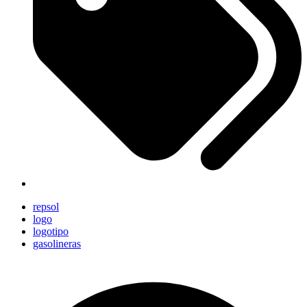
repsol
logo
logotipo
gasolineras