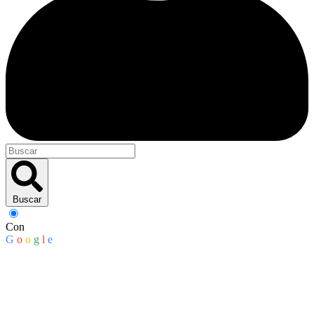
Buscar
Con
G
o
o
g
l
e