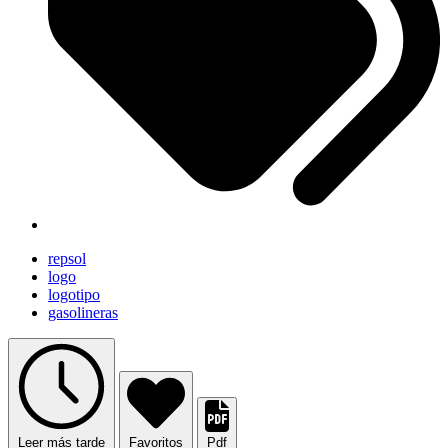
repsol
logo
logotipo
gasolineras
Leer más tarde
Favoritos
Pdf