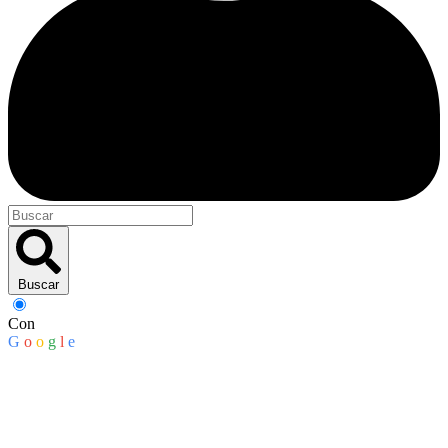
Buscar
Con
G
o
o
g
l
e