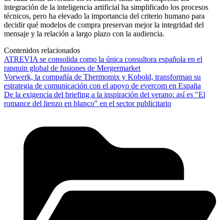
integración de la inteligencia artificial ha simplificado los procesos
técnicos, pero ha elevado la importancia del criterio humano para
decidir qué modelos de compra preservan mejor la integridad del
mensaje y la relación a largo plazo con la audiencia.
Contenidos relacionados
ATREVIA se consolida como la única consultora española en el
ranquin global de fusiones de Mergermarket
Vorwerk, la compañía de Thermomix y Kobold, transforman su
estrategia de comunicación con el apoyo de evercom en España
De la exigencia del briefing a la inspiración del verano: así es "El
romance del lienzo en blanco" en el sector publicitario