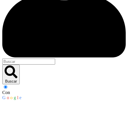
Buscar
Con
G
o
o
g
l
e