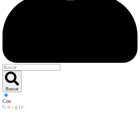
Buscar
Con
G
o
o
g
l
e