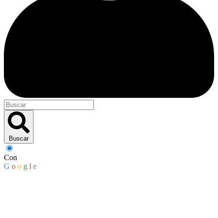
Buscar
Con
G
o
o
g
l
e