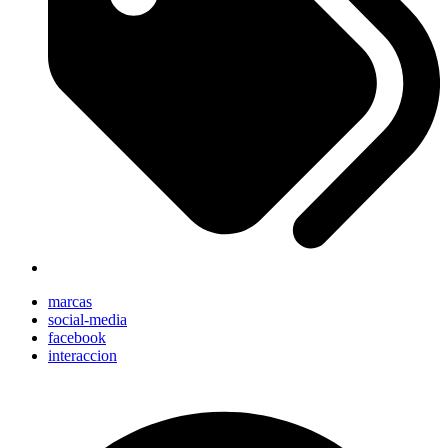
marcas
social-media
facebook
interaccion