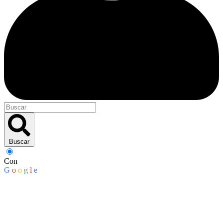
Buscar
Con
G
o
o
g
l
e