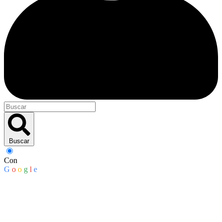
Buscar
Con
G
o
o
g
l
e