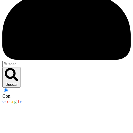
Buscar
Con
G
o
o
g
l
e