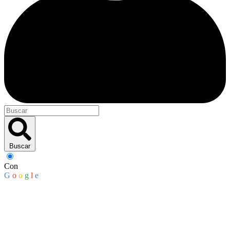
Buscar
Con
G
o
o
g
l
e