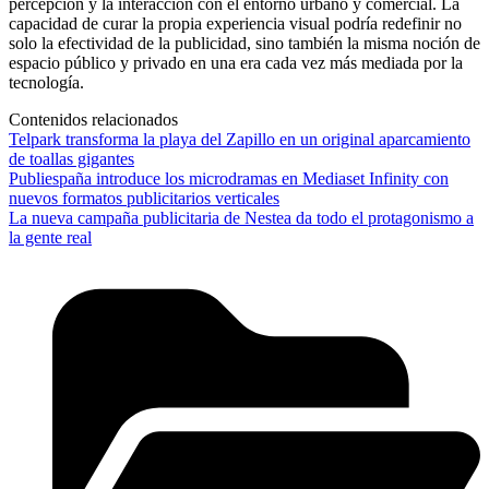
percepción y la interacción con el entorno urbano y comercial. La
capacidad de curar la propia experiencia visual podría redefinir no
solo la efectividad de la publicidad, sino también la misma noción de
espacio público y privado en una era cada vez más mediada por la
tecnología.
Contenidos relacionados
Telpark transforma la playa del Zapillo en un original aparcamiento
de toallas gigantes
Publiespaña introduce los microdramas en Mediaset Infinity con
nuevos formatos publicitarios verticales
La nueva campaña publicitaria de Nestea da todo el protagonismo a
la gente real