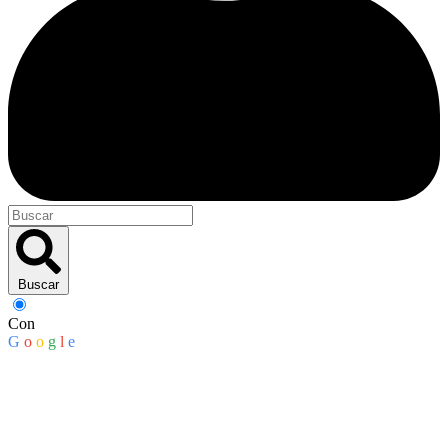
Buscar
Con
G
o
o
g
l
e